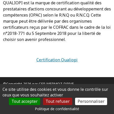
QUALIOPI est la marque de certification qualité des
prestataires d’actions concourant au développement des
compétences (OPAC) selon le R.N.Q ou R.N.C.Q. Cette
marque peut être délivrée par des organismes
certificateurs reçus par le COFRAC dans le cadre de la loi
n°2018-771 du 5 Septembre 2018 pour la liberté de
choisir son avenir professionnel.
Certification Qualiopi
©Copyright 2026 par CER MERMOZ DRIVE
Ce site utilise des cookies et vous donne le contrôle sur
Mentions légales
Création :
Auto Ecole
info &
Orata
ceux que vous souhaitez activer
Tout accepter
Tout refuser
Personnaliser
Politique de confidentialité