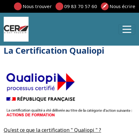
Panneau de gestion des cookies
Nous trouver
09 83 70 57 60
Nous écrire
La Certification Qualiopi
Qu'est ce que la certification " Qualiopi " ?